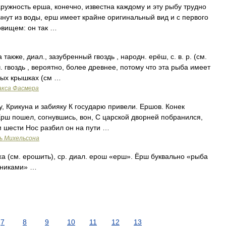
сть ерша, конечно, известна каждому и эту рыбу трудно
ынут из воды, ерш имеет крайне оригинальный вид и с первого
овищем: он так …
акже, диал., зазубренный гвоздь , народн. ерёш, с. в. р. (см.
. гвоздь , вероятно, более древнее, потому что эта рыба имеет
ных крышках (см …
акса Фасмера
у, Крикуна и забияку К государю привели. Ершов. Конек
 Ерш пошел, согнувшись, вон, С царской дворней побранился,
 шести Нос разбил он на пути …
ь Михельсона
ха (см. ерошить), ср. диал. ерош «ерш». Ёрш буквально «рыба
вниками» …
7
8
9
10
11
12
13