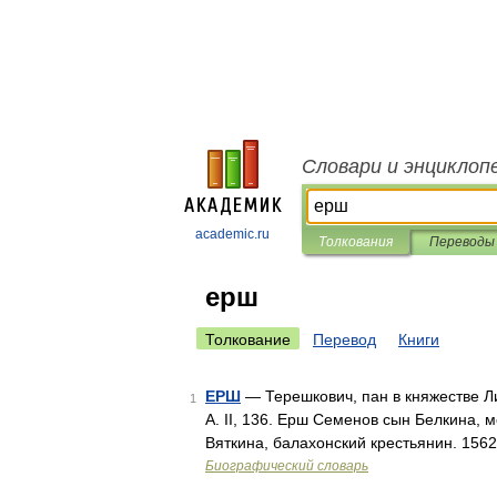
Словари и энциклоп
academic.ru
Толкования
Переводы
ерш
Толкование
Перевод
Книги
ЕРШ
— Терешкович, пан в княжестве Лит
1
А. II, 136. Ерш Семенов сын Белкина, м
Вяткина, балахонский крестьянин. 1562.
Биографический словарь