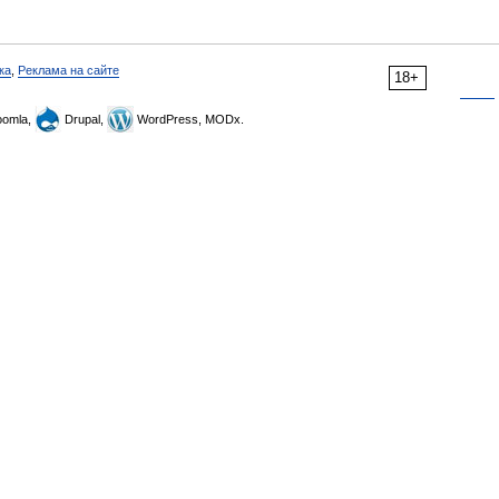
ка
,
Реклама на сайте
18+
omla,
Drupal,
WordPress, MODx.