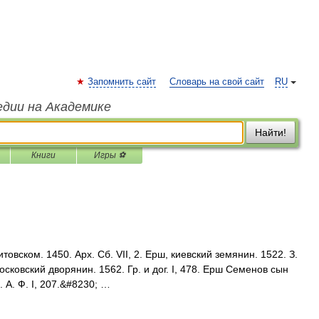
Запомнить сайт
Словарь на свой сайт
RU
едии на Академике
Найти!
Книги
Игры ⚽
овском. 1450. Арх. Сб. VII, 2. Ерш, киевский земянин. 1522. З.
осковский дворянин. 1562. Гр. и дог. I, 478. Ерш Семенов сын
 А. Ф. I, 207.&#8230; …