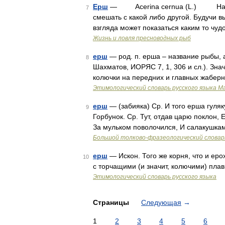
Ерш
— Acerina cernua (L.) Наружно
7
смешать с какой либо другой. Будучи в
взгляда может показаться каким то чуд
Жизнь и ловля пресноводных рыб
ерш
— род. п. ерша – название рыбы, а т
8
Шахматов, ИОРЯС 7, 1, 306 и сл.). Знач
колючки на передних и главных жабер
Этимологический словарь русского языка М
ерш
— (забияка) Ср. И того ерша гуляк
9
Горбунок. Ср. Тут, отдав царю поклон,
За мульком поволочился, И салакушкам
Большой толково-фразеологический словар
ерш
— Искон. Того же корня, что и еро
10
с торчащими (и значит, колючими) пла
Этимологический словарь русского языка
Страницы
Следующая
→
1
2
3
4
5
6