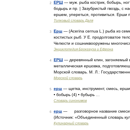
ЕРШ
— муж. рыба кострик, бобырь, ногти
2
бодырь и пр. | Зазубристый гвоздь, с н
ершем, упереться, противиться. Ерши 
Толковый словарь Даля
Ерш
— (Acerina cernua L.) рыба из сем
3
костистых рыб. У Е. продолговатое т
Челюсти и сошниквооружены многочис
Энциклопедия Брокгауза и Ефрона
ЕРШ
— деревянный клин, загоняемый в 
4
металлическая ершовка, подготовляющ
Морской словарь. М. Л.: Государствен
Морской словарь
ерш
— щетка, инструмент, смесь, ерши
5
• бобырь (4) • бубырь …
Словарь синонимов
ерш
— разговорное название смеси нес
6
(Источник: «Объединенный словарь ку
Кулинарный словарь