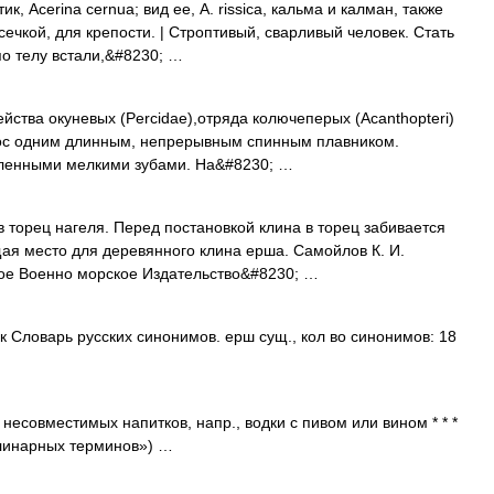
к, Acerina cernua; вид ее, А. rissica, кальма и калман, также
асечкой, для крепости. | Строптивый, сварливый человек. Стать
по телу встали,&#8230; …
ейства окуневых (Percidae),отряда колючеперых (Acanthopteri)
елос одним длинным, непрерывным спинным плавником.
ленными мелкими зубами. На&#8230; …
торец нагеля. Перед постановкой клина в торец забивается
ая место для деревянного клина ерша. Самойлов К. И.
ное Военно морское Издательство&#8230; …
к Словарь русских синонимов. ерш сущ., кол во синонимов: 18
овместимых напитков, напр., водки с пивом или вином * * *
линарных терминов») …